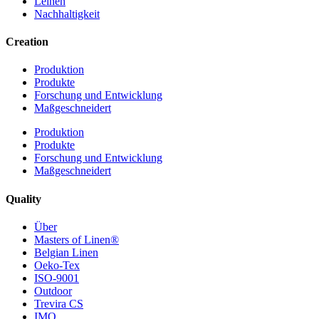
Leinen
Nachhaltigkeit
Creation
Produktion
Produkte
Forschung und Entwicklung
Maßgeschneidert
Produktion
Produkte
Forschung und Entwicklung
Maßgeschneidert
Quality
Über
Masters of Linen®
Belgian Linen
Oeko-Tex
ISO-9001
Outdoor
Trevira CS
IMO