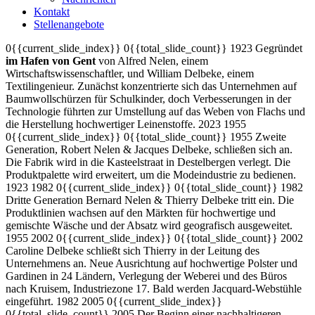
Kontakt
Stellenangebote
0{{current_slide_index}}
0{{total_slide_count}}
1923
Gegründet
im Hafen von Gent
von Alfred Nelen, einem
Wirtschaftswissenschaftler, und William Delbeke, einem
Textilingenieur. Zunächst konzentrierte sich das Unternehmen auf
Baumwollschürzen für Schulkinder, doch Verbesserungen in der
Technologie führten zur Umstellung auf das Weben von Flachs und
die Herstellung hochwertiger Leinenstoffe.
2023
1955
0{{current_slide_index}}
0{{total_slide_count}}
1955
Zweite
Generation, Robert Nelen & Jacques Delbeke, schließen sich an.
Die Fabrik wird in die Kasteelstraat in Destelbergen verlegt. Die
Produktpalette wird erweitert, um die Modeindustrie zu bedienen.
1923
1982
0{{current_slide_index}}
0{{total_slide_count}}
1982
Dritte Generation Bernard Nelen & Thierry Delbeke tritt ein. Die
Produktlinien wachsen auf den Märkten für hochwertige und
gemischte Wäsche und der Absatz wird geografisch ausgeweitet.
1955
2002
0{{current_slide_index}}
0{{total_slide_count}}
2002
Caroline Delbeke schließt sich Thierry in der Leitung des
Unternehmens an. Neue Ausrichtung auf hochwertige Polster und
Gardinen in 24 Ländern, Verlegung der Weberei und des Büros
nach Kruisem, Industriezone 17. Bald werden Jacquard-Webstühle
eingeführt.
1982
2005
0{{current_slide_index}}
0{{total_slide_count}}
2005
Der Beginn einer nachhaltigeren