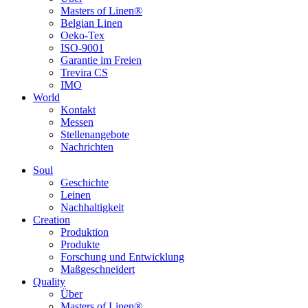
Masters of Linen®
Belgian Linen
Oeko-Tex
ISO-9001
Garantie im Freien
Trevira CS
IMO
World
Kontakt
Messen
Stellenangebote
Nachrichten
Soul
Geschichte
Leinen
Nachhaltigkeit
Creation
Produktion
Produkte
Forschung und Entwicklung
Maßgeschneidert
Quality
Über
Masters of Linen®