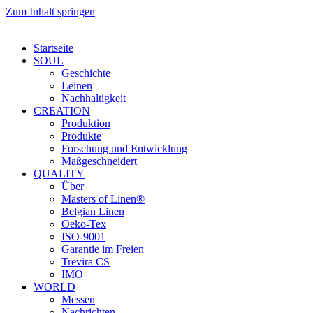
Zum Inhalt springen
Startseite
SOUL
Geschichte
Leinen
Nachhaltigkeit
CREATION
Produktion
Produkte
Forschung und Entwicklung
Maßgeschneidert
QUALITY
Über
Masters of Linen®
Belgian Linen
Oeko-Tex
ISO-9001
Garantie im Freien
Trevira CS
IMO
WORLD
Messen
Nachrichten