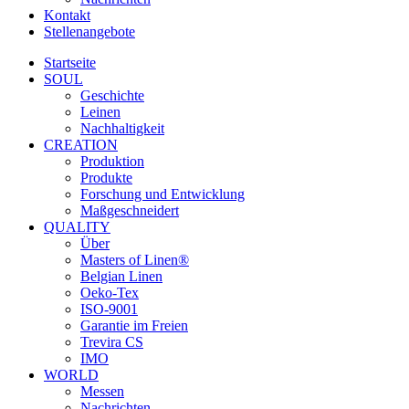
Kontakt
Stellenangebote
Startseite
SOUL
Geschichte
Leinen
Nachhaltigkeit
CREATION
Produktion
Produkte
Forschung und Entwicklung
Maßgeschneidert
QUALITY
Über
Masters of Linen®
Belgian Linen
Oeko-Tex
ISO-9001
Garantie im Freien
Trevira CS
IMO
WORLD
Messen
Nachrichten