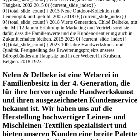
Tätigkeit.
2002
2015
0{{current_slide_index}}
0{{total_slide_count}}
2015
Neue Outdoor-Kollektion mit
Leinenoptik und -gefühl.
2005
2018
0{{current_slide_index}}
0{{total_slide_count}}
2018
Vierte Generation, Chloé Delbeke, tritt
ein. Mit 12 Jahren Erfahrung in Marketing und Vertrieb sorgt sie
dafür, dass die Familienwerte und die Kundenorientierung auch in
Zukunft erhalten bleiben.
2015
2023
0{{current_slide_index}}
0{{total_slide_count}}
2023
100 Jahre Handwerkskunst und
Qualität. Fertigstellung des Erweiterungsprojekts unseres
Bürogebäudes am Hauptsitz und in der Weberei in Kruisem,
Belgien.
2018
1923
Nelen & Delbeke ist eine Weberei in
Familienbesitz in der 4. Generation, die
für ihre hervorragende Handwerkskunst
und ihren ausgezeichneten Kundenservice
bekannt ist. Wir haben uns auf die
Herstellung hochwertiger Leinen- und
Mischleinen-Textilien spezialisiert und
bieten unseren Kunden eine breite Palette